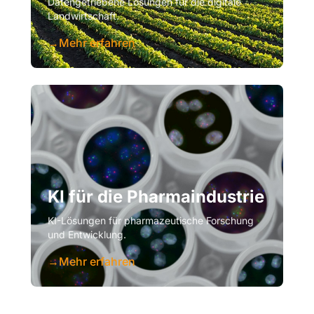
Datengetriebene Lösungen für die digitale
Landwirtschaft.
→
Mehr erfahren
KI für die Pharmaindustrie
KI-Lösungen für pharmazeutische Forschung
und Entwicklung.
→
Mehr erfahren