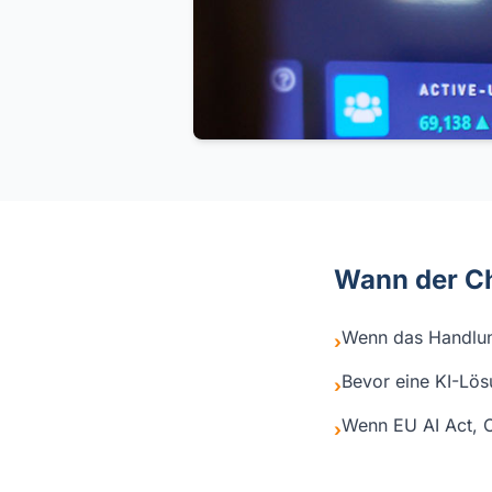
Wann der C
Wenn das Handlun
›
Bevor eine KI-Lös
›
Wenn EU AI Act, C
›