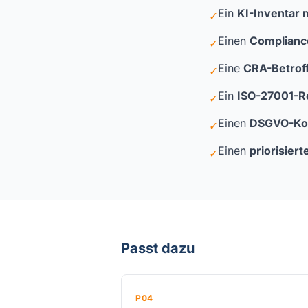
Ein
KI-Inventar m
✓
Einen
Complianc
✓
Eine
CRA-Betrof
✓
Ein
ISO-27001-R
✓
Einen
DSGVO-Kon
✓
Einen
priorisier
✓
Passt dazu
P04