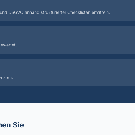
und DSGVO anhand strukturierter Checklisten ermitteln.
bewertet.
risten.
en Sie