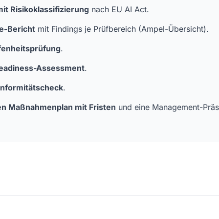
it Risikoklassifizierung
nach EU AI Act.
e-Bericht
mit Findings je Prüfbereich (Ampel-Übersicht).
fenheitsprüfung
.
eadiness-Assessment
.
formitätscheck
.
ten Maßnahmenplan mit Fristen
und eine Management-Präse