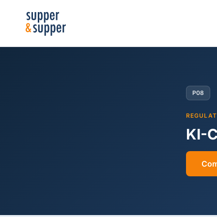
P08
REGULAT
KI-
Com