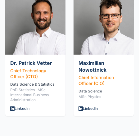
Dr. Patrick Vetter
Maximilian
Nowottnick
Chief Technology
Officer (CTO)
Chief Information
Officer (CIO)
Data Science & Statistics
PhD Statistics · MSc
Data Science
International Business
MSc Physics
Administration
LinkedIn
LinkedIn